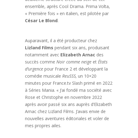
ensemble, après Cool Drama. Prima Volta,
« Première fois » en italien, est pilotée par
César Le Blond
.
Auparavant, il a été producteur chez
Lizland Films
pendant six ans, produisant
notamment avec
Elizabeth Arnac
des
succès comme
Noir comme neige
et
États
d’urgence
pour France 2 et développant la
comédie musicale
ReuSSS,
un 10×20
minutes pour France.tv Slash primé en 2022
à Séries Mania. « J’ai fondé ma société avec
Rose et Christophe en novembre 2022
après avoir passé six ans auprès d’Elizabeth
Arnac chez Lizland Films. J’avais envie de
nouvelles aventures éditoriales et voler de
mes propres ailes.