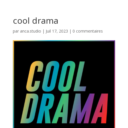
cool drama
par
anca.studio
|
Juil 17, 2023
|
0 commentaires