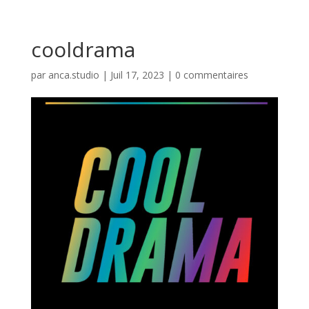
cooldrama
par
anca.studio
|
Juil 17, 2023
|
0 commentaires