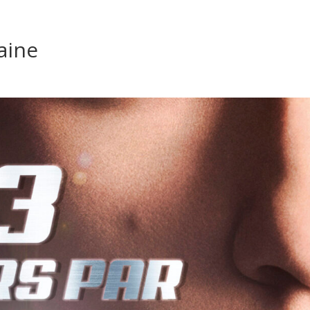
aine
s