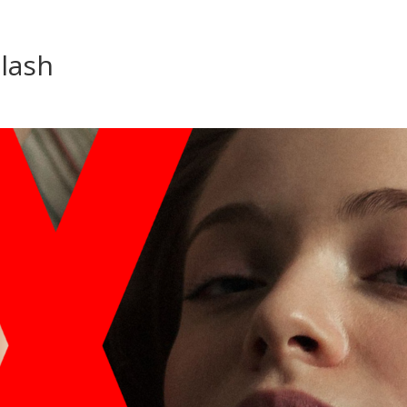
Slash
s