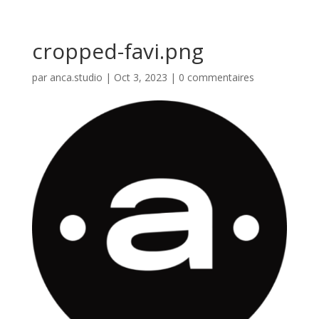
cropped-favi.png
par
anca.studio
|
Oct 3, 2023
|
0 commentaires